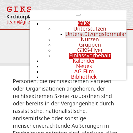
GIKS
Kirchtorplatz 4 | 84405 Dorfen
team@giks-dorfen.org
GIKS
Unterstützen
Unterstützungsformular
Nutzen
Gruppen
Einlassvorbehalt
GIKS-Flyer
Einlassvorbehalt
Kalender
Neues
AG Film
Bibliothek
Personen, die rechtsextremen Parteien
oder Organisationen angehören, der
rechtsextremen Szene zuzuordnen sind
oder bereits in der Vergangenheit durch
rassistische, nationalistische,
antisemitische oder sonstige
menschenverachtende Äußerungen in