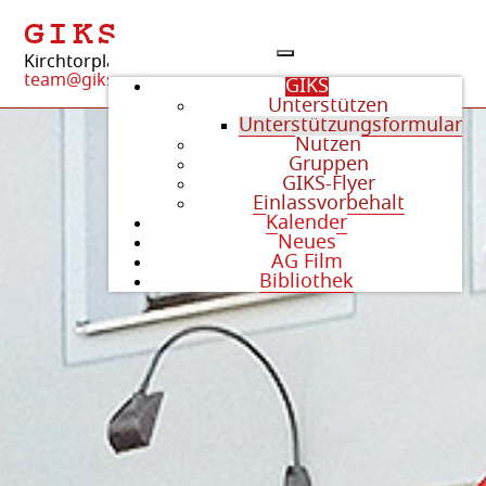
GIKS
Kirchtorplatz 4 | 84405 Dorfen
team@giks-dorfen.org
GIKS
Unterstützen
Unterstützungsformular
Nutzen
Gruppen
GIKS-Flyer
Einlassvorbehalt
Kalender
Neues
AG Film
Bibliothek